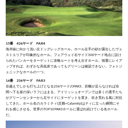
15番 426ヤード PAR4
海岸線に向かう浅い左ドッグレッグホール。ホール左手の砂が露出したヴェ
ストエリアが印象的なホール。フェアウェイ右サイド300ヤード地点に設け
られたバンカーをターゲットに攻略ルートを考え出すホール、慎重にレイア
ップすれば、わずかな高低差であってもグリーンは確認できない。フォトジ
ェニックなホールの一つ。
16番 236ヤード PAR3
谷越えでしかも打ち上げとなる236ヤードのPAR3、距離が足らなければ谷
間へ下る崖の深いラフにはまる。アイリッシュオープンでは多くの選手たち
がグリーンセンターから左サイドにターゲットを置き、吹き荒れる風に対抗
してきた。ホール名のカラミティ(災難=Calamity)はティに立った瞬間にそ
れを感じさせる。世界のTOP10 PAR3ホールに選ばれ続けている名ホール
だ。