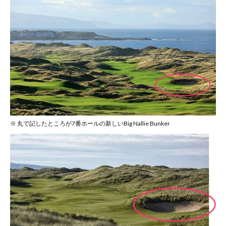
※ 丸で記したところが7番ホールの新しいBig Nallie Bunker