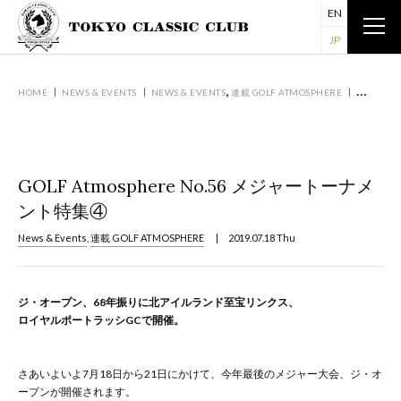
EN
JP
,
HOME
NEWS & EVENTS
NEWS & EVENTS
連載 GOLF ATMOSPHERE
GOLF A
GOLF Atmosphere No.56 メジャートーナメ
ント特集④
News & Events
,
連載 GOLF ATMOSPHERE
| 2019.07.18 Thu
ジ・オープン、68年振りに北アイルランド至宝リンクス、
ロイヤルポートラッシGCで開催。
さあいよいよ7月18日から21日にかけて、今年最後のメジャー大会、ジ・オ
ープンが開催されます。