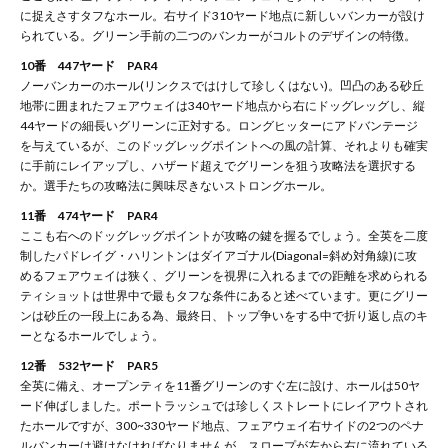
に捉えさすタフなホール。右サイド310ヤード地点に新しいバンカーが設け
られている。グリーン手前の二つのバンカーがコルトのデザインの特徴。
10番 447ヤード PAR4
ノーバンカーのホール(リンクスではけして珍しくはない)。凹凸のある砂丘
地帯に囲まれたフェアウェイは340ヤード地点から右にドッグレッグし、縦
44ヤードの細長いグリーンに正対する。ロングヒッターにアドバンテージ
を与えているが、このドッグレッグポイントへの風の計算、それよりも確実
に手前にレイアップし、ハザード超えでグリーンを狙う攻略法を選択する
か。選手たちの攻略法に興味尽きないストロングホール。
11番 474ヤード PAR4
ここも右へのドッグレッグポイントが攻略の鍵を握るでしょう。全英を二度
制したパドレイグ・ハリントンはダイアゴナル(Diagonal=斜め対角線)に攻
めるフェアウェイは狭く、グリーンを視界に入れるまでの距離を求められる
ティショットは世界中で最もタフな条件にあると述べています。更にグリー
ンは砂丘の一段上にある為、最終日、トップ争いをする中で折り返し点のキ
ーとなるホールでしょう。
12番 532ヤード PAR5
全英に備え、オープンティを11番グリーンのすぐ左に設け、ホールは50ヤ
ード伸ばしました。ポートラッシュでは珍しくストレートにレイアウトされ
たホールですが、300~330ヤード地点、フェアウェイ右サイドの2つのペナ
ルバンカーは避けなければなりませんが、スロープが左から右に流れている