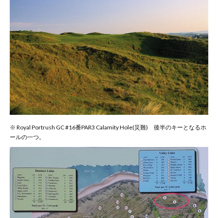
※ Royal Portrush GC #16番PAR3 Calamity Hole(災難) 後半のキーとなるホ
ールの一つ。