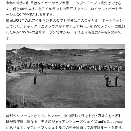
今年の最大の注目はタイガーやケプカ等、トップツアープロ達だけではな
く、何と68年ぶりに北アイルランドの至宝リンクス、ロイヤル・ポートラ
ッシュGCで開催される事です。
前回1951年の北アイルランド大会でも開催はこのロイヤル・ポートラッシ
ュでした。ジャック・ニクラウスがアマチュア時代、初めてメジャーに挑戦
した年が1957年の全米オープンですから、それよりも更に6年も前の事で
す。
首都ベルファストから北に約90km、火山活動で生まれた4万近くもの石柱
群が海岸線に連なる世界遺産ジャイアンツコーズウェイ(Giant’s Causeway)
があります。そこからブッシュミルズの村を経由して海岸線ルートを走り、