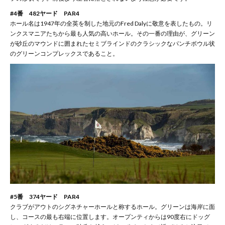
#4番 482ヤード PAR4
ホール名は1947年の全英を制した地元のFred Dalyに敬意を表したもの。リ
ンクスマニアたちから最も人気の高いホール。その一番の理由が、グリーン
が砂丘のマウンドに囲まれたセミブラインドのクラシックなパンチボウル状
のグリーンコンプレックスであること。
#5番 374ヤード PAR4
クラブがアウトのシグネチャーホールと称するホール。グリーンは海岸に面
し、コースの最も右端に位置します。オープンティからは90度右にドッグ