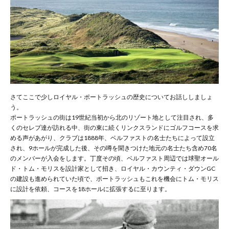
さてここで少しロイヤル・ポートラッシュの歴史についてお話ししましょ
う。
ポートラッシュの街は19世紀当初から北のリゾート地として注目され、多
くのセレブ達が訪れる中、街の東に続くリンクスランドにゴルフコースを求
める声があがり、クラブは1888年、ベルファストの名士たちによって設立
され、9ホールが完成した後、その噂を聞きつけた地元の名士たち含め70名
のメンバーが入会をします。丁度その頃、ベルファスト周辺では球聖オール
ド・トム・モリスを設計家として招き、ロイヤル・カウンティ・ダウンGC
の建設も進められていた頃で、ポートラッシュもこれを機会にトム・モリス
に設計を依頼、コースを18ホールに拡張するに至ります。