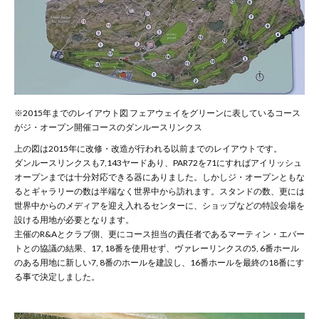
※2015年までのレイアウト図 フェアウェイをグリーンに表しているコース
がジ・オープン開催コースのダンルースリンクス
上の図は2015年に改修・改造が行われる以前までのレイアウトです。
ダンルースリンクスも7,143ヤードあり、PAR72を71にすればアイリッシュ
オープンまでは十分対応できる器にありました。しかしジ・オープンともな
るとギャラリーの数は半端なく世界中から訪れます。スタンドの数、更には
世界中からのメディアを迎え入れるセンターに、ショップなどの特設会場を
設ける用地が必要となります。
主催のR&Aとクラブ側、更にコース担当の責任者であるマーティン・エバー
トとの協議の結果、17, 18番を使用せず、ヴァレーリンクスの5, 6番ホール
のある用地に新しい7, 8番のホールを建設し、16番ホールを最終の18番にす
る事で決定しました。