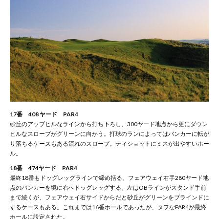
17番 408 ヤード PAR4
砂丘のアップヒルなラインから打ち下ろし、300ヤード地点から更にダウン
ヒルなスロープがグリーンに向かう。打球のランによってはバンカーに転が
り落ちるケースもある流れのスロープ。ティショットにミスが出やすいホー
ル。
18番 474ヤード PAR4
最終18番もドッグレッグラインで締め括る。フェアウェイ右手280ヤード地
点のバンカーを境に右へドッグレッグする。左はOBラインがスタンド手前
まで続くが、フェアウェイ右サイドからだと砂丘がグリーンをブラインドに
するケースもある。これまでは16番ホールであったが、タフなPAR4が最終
ホールに設定された。