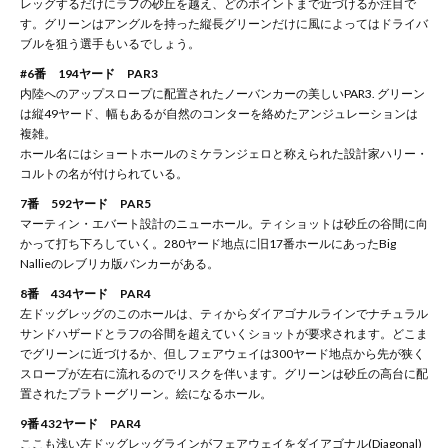
レッグするだけにラフの砂丘を越え、どのポイントまで近づけるか注目で
す。グリーンはアングルを持った縦長グリーンだけに風によってはドライバ
ブルを狙う選手もいるでしょう。
#6番 194ヤード PAR3
内陸へのアップスロープに配置されたノーバンカーの美しいPAR3. グリーン
は縦49ヤード、幅もあるが自然のコンターを絡めたアンジュレーションは
複雑。
ホール名にはショートホールのミケランジェロと称えられた設計家ハリー・
コルトの名が付けられている。
7番 592ヤード PAR5
マーティン・エバート設計のニューホール。ティショットは砂丘の谷間に向
かって打ち下ろしていく。280ヤード地点に旧17番ホールにあったBig
Nallieのレブリカ版バンカーがある。
8番 434ヤード PAR4
左ドッグレッグのこのホールは、ティからダイアゴナルラインでナチュラル
サンドハザードとラフの谷間を超えていくショットが要求されます。どこま
でグリーンに近づけるか、但しフェアウェイは300ヤード地点から先が狭く
スロープが左右に流れるのでリスクを伴います。グリーンは砂丘の高台に配
置されたプラトーグリーン。絵になるホール。
9番 432ヤード PAR4
ここも浅い左ドッグレッグラインがフェアウェイをダイアゴナル(Diagonal)