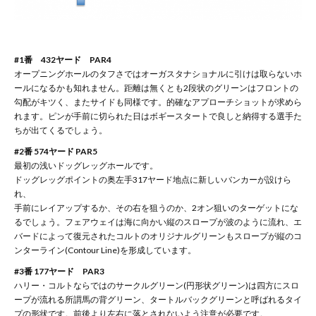
#1番 432ヤード PAR4
オープニングホールのタフさではオーガスタナショナルに引けは取らないホ
ールになるかも知れません。距離は無くとも2段状のグリーンはフロントの
勾配がキツく、またサイドも同様です。的確なアプローチショットが求めら
れます。ピンが手前に切られた日はボギースタートで良しと納得する選手た
ちが出てくるでしょう。
#2番 574ヤード PAR5
最初の浅いドッグレッグホールです。
ドッグレッグポイントの奥左手317ヤード地点に新しいバンカーが設けら
れ、
手前にレイアップするか、その右を狙うのか、2オン狙いのターゲットにな
るでしょう。フェアウェイは海に向かい縦のスロープが波のように流れ、エ
バードによって復元されたコルトのオリジナルグリーンもスロープが縦のコ
ンターライン(Contour Line)を形成しています。
#3番 177ヤード PAR3
ハリー・コルトならではのサークルグリーン(円形状グリーン)は四方にスロ
ープが流れる所謂馬の背グリーン、タートルバックグリーンと呼ばれるタイ
プの形状です。前後より左右に落とされないよう注意が必要です。