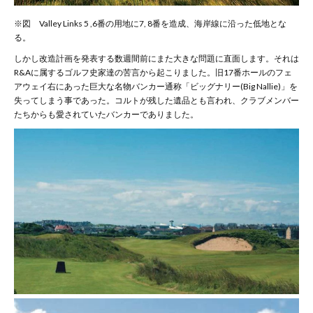
※図 Valley Links 5 ,6番の用地に7, 8番を造成、海岸線に沿った低地とな
る。
しかし改造計画を発表する数週間前にまた大きな問題に直面します。それは
R&Aに属するゴルフ史家達の苦言から起こりました。旧17番ホールのフェ
アウェイ右にあった巨大な名物バンカー通称「ビッグナリー(Big Nallie)」を
失ってしまう事であった。コルトが残した遺品とも言われ、クラブメンバー
たちからも愛されていたバンカーでありました。