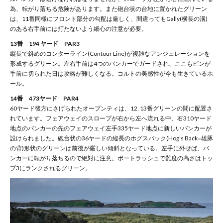
為、転がり落ちる危険があります。また砲台状の台地に置かれたグリーン
は、11番同様にフロント部分の勾配は厳しく、間違ってもGally(横長の溝)
のある右手前には打たないよう細心の注意が必要。
13番 194 ヤード PAR3
縦長で斜めのコンターライン(Contour Line)が複雑なアンジュレーションを
形成するグリーン。左右手前は4つのバンカーでガードされ、ここもピンが
手前に切られた日は攻略が難しくなる。コルトの美感性が今も生きているホ
ール。
14番 473ヤード PAR4
60ヤード後方にさげられたオープンティは、12, 13番グリーンの間に配置さ
れています。フェアウェイのスロープが右から左へ流れる中、右310ヤード
地点のバンカーの先のフェアウェイ左手335ヤード地点に新しいバンカーが
設けられました。砲台状の36ヤードの縦長のホグスバック(Hog’s Back=雄豚
の背)形状のグリーンは前後が厳しい傾斜となっている。左手に外せば、バ
ンカーに転がり落ちるので絶対に注意。ポートラッシュで難度の高さはトッ
プ3にランクされるグリーン。