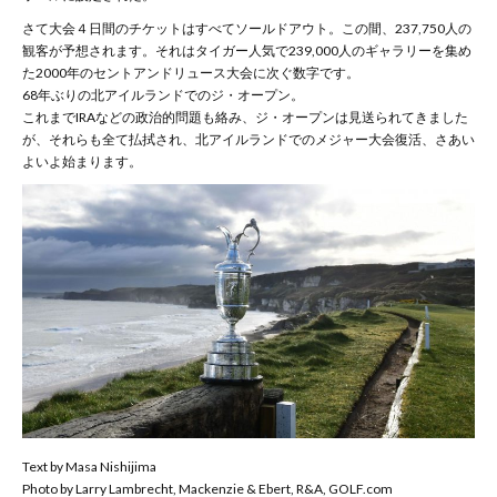
さて大会４日間のチケットはすべてソールドアウト。この間、237,750人の
観客が予想されます。それはタイガー人気で239,000人のギャラリーを集め
た2000年のセントアンドリュース大会に次ぐ数字です。
68年ぶりの北アイルランドでのジ・オープン。
これまでIRAなどの政治的問題も絡み、ジ・オープンは見送られてきました
が、それらも全て払拭され、北アイルランドでのメジャー大会復活、さあい
よいよ始まります。
Text by Masa Nishijima
Photo by Larry Lambrecht, Mackenzie & Ebert, R&A, GOLF.com