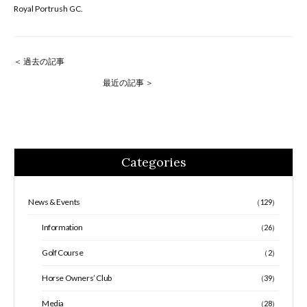
Royal Portrush GC.
＜ 過去の記事
最近の記事 ＞
Categories
News & Events
（129）
Information
（26）
Golf Course
（2）
Horse Owners’ Club
（39）
Media
（28）