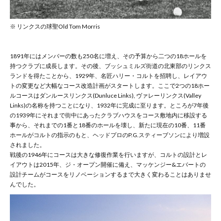
※ リンクスの球聖Old Tom Morris
1891年にはメンバーの数も250名に増え、その予算から二つの18ホールを
持つクラブに成長します。その後、ブッシュミルズ街道の北東部のリンクス
ランドを得たことから、1929年、名匠ハリー・コルトを招聘し、レイアウ
トの変更など大幅なコース改造計画がスタートします。ここで2つの18ホー
ルコースはダンルースリンクス(Dunluce Links), ヴァレーリンクス(Valley
Links)の名称を持つことになり、1932年に完成に至ります。ところが7年後
の1939年にそれまで街中にあったクラブハウスをコース敷地内に移設する
事から、それまでの1番と18番のホールを壊し、新たに現在の10番、11番
ホールがコルトの指示のもと、ヘッドプロのP.G.スティーブソンにより増設
されました。
戦後の1946年にコースは大きな修復作業を行いますが、コルトの設計とレ
イアウトは2015年、ジ・オープン開催に備え、マッケンジー&エバートの
設計チームがコースをリノベーションするまで大きく変わることはありませ
んでした。