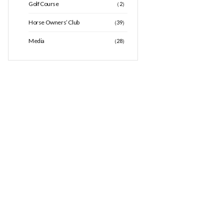
Golf Course
（2）
Horse Owners’ Club
（39）
Media
（28）