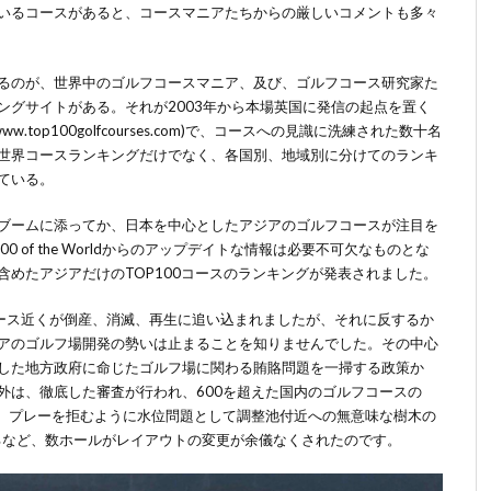
いるコースがあると、コースマニアたちからの厳しいコメントも多々
るのが、世界中のゴルフコースマニア、及び、ゴルフコース研究家た
ングサイトがある。それが
2003
年から本場英国に発信の起点を置く
/www.top100golfcourses.com)
で、コースへの見識に洗練された数十名
世界コースランキングだけでなく、各国別、地域別に分けてのランキ
ている。
ブームに添ってか、日本を中心としたアジアのゴルフコースが注目を
0 of the World
からのアップデイトな情報は必要不可欠なものとな
含めたアジアだけの
TOP100
コースのランキングが発表されました。
ース近くが倒産、消滅、再生に追い込まれましたが、それに反するか
アのゴルフ場開発の勢いは止まることを知りませんでした。その中心
した地方政府に命じたゴルフ場に関わる賄賂問題を一掃する政策か
外は、徹底した審査が行われ、
600
を超えた国内のゴルフコースの
、プレーを拒むように水位問題として調整池付近への無意味な樹木の
るなど、数ホールがレイアウトの変更が余儀なくされたのです。