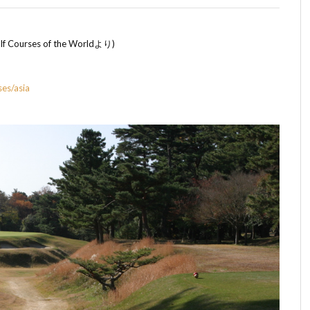
f Courses of the World
より
)
es/asia