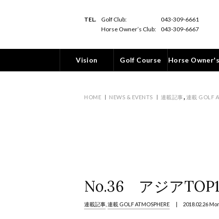
TEL.
Golf Club:
043-309-6661
Horse Owner’s Club:
043-309-6667
Vision
Golf Course
Horse Owner's
,
HOME
NEWS & EVENTS
連載記事
連載 GOLF 
No.36 アジアTO
連載記事
,
連載 GOLF ATMOSPHERE
| 2018.02.26 Mo