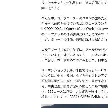
今、そのランキング結果には、過大評価されて
聞こえてくる。
そんな中、ゴルフコースへのロマンの旅を支え
ちからも信頼を受けているゴルフコースランキ
UK TOP100 Golf Course of the World(https:/
のトップクラスの評議委員だけによる採点で、
ング、各コースの評価、情報が詳細に紹介され
ゴルフツーリズムの世界では、クールジャパン
浴びています。彼らにとっても、この
UK TOP10
っており、本年度初めての試みとして、日本を
リーマンショック以降、米国では何と
1,000
コ
のように、中国、韓国、タイを中心としたアジ
的役割を果たしてきた中国ですが、習近平が下
ら、中央政府が開発許認可を出したゴルフ場以
内、
111
コースは崩壊、更に運営を許可しても
植栽、これによって
PAR4
や
PAR5
が
PAR3
にな