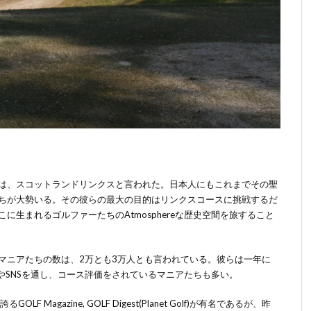
は、スコットランドリンクスと言われた。日本人にもこれまでその聖
ちが大勢いる。その彼らの最大の目的はリンクスコースに挑戦するだ
生まれるゴルファーたちのAtmosphereな歴史空間を旅すること
マニアたちの数は、
2
万とも
3
万人とも言われている。彼らは一年に
や
SNS
を通し、コース評価をされているマニアたちも多い。
誇る
GOLF Magazine, GOLF Digest(Planet Golf)
が有名であるが、昨