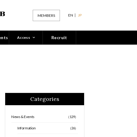
EN
JP
MEMBERS
ents
Recruit
Access
Categories
News & Events
（129）
Information
（26）