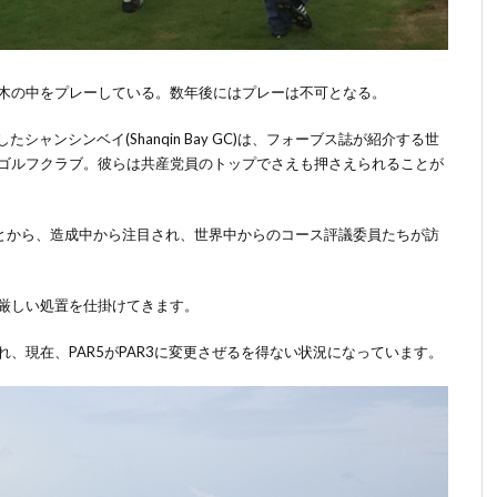
木の中をプレーしている。数年後にはプレーは不可となる。
したシャンシンベイ
(Shanqin Bay GC)
は、フォーブス誌が紹介する世
ゴルフクラブ。彼らは共産党員のトップでさえも押さえられることが
とから、造成中から注目され、世界中からのコース評議委員たちが訪
厳しい処置を仕掛けてきます。
れ、現在、
PAR5
が
PAR3
に変更さぜるを得ない状況になっています。