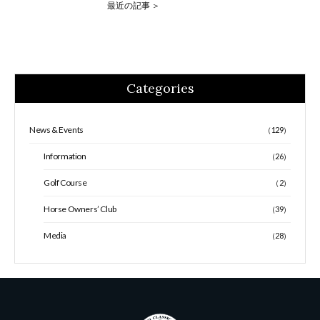
最近の記事 ＞
Categories
News & Events
（129）
Information
（26）
Golf Course
（2）
Horse Owners’ Club
（39）
Media
（28）