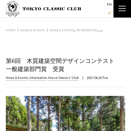
EN
JP
,
,
HOME
NEWS & EVENTS
NEWS & EVENTS
INFORMATION
HORSE OWNERS’ CL
第6回 木質建築空間デザインコンテスト
一般建築部門賞 受賞
News & Events
,
Information
,
Horse Owners’ Club
| 2017.06.20 Tue