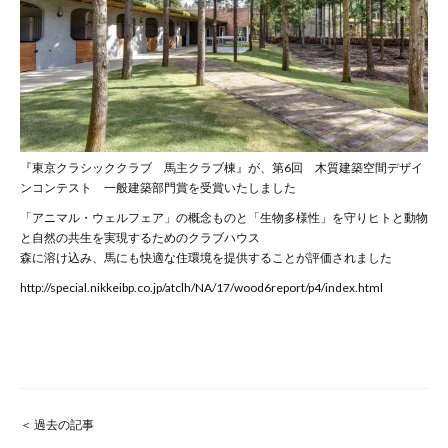
『東京クラシッククラブ 馬主クラブ棟』が、第6回 木質建築空間デザイ
ンコンテスト 一般建築部門賞を受賞いたしました
「アニマル・ウェルフェア」の概念ものと「生物多様性」を守りヒトと動物
と自然の共生を実現するためのクラブハウス
森に溶け込み、馬にも快適な住環境を提供することが評価されました
http://special.nikkeibp.co.jp/atclh/NA/17/wood6report/p4/index.html
＜ 過去の記事