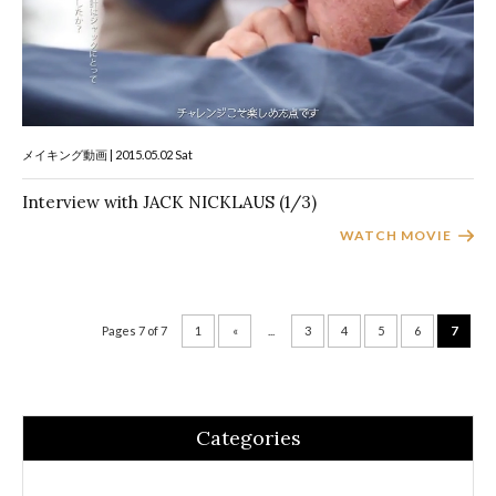
メイキング動画 | 2015.05.02 Sat
Interview with JACK NICKLAUS (1/3)
WATCH MOVIE
Pages 7 of 7
1
«
...
3
4
5
6
7
Categories