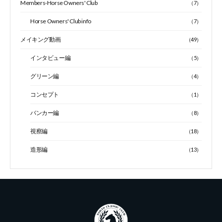
Members-Horse Owners' Club
（7）
Horse Owners' Club info
（7）
メイキング動画
（49）
インタビュー編
（5）
グリーン編
（4）
コンセプト
（1）
バンカー編
（8）
視察編
（18）
造形編
（13）