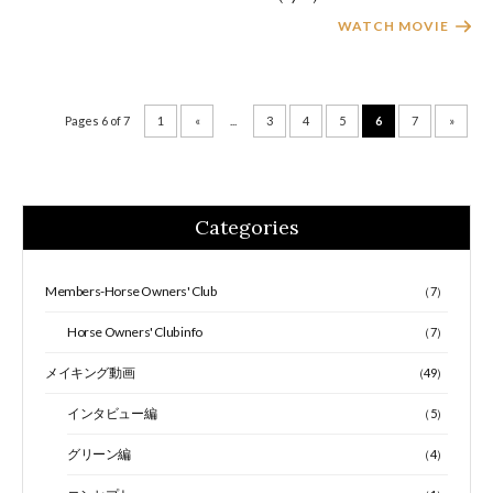
WATCH MOVIE
Pages 6 of 7
1
«
...
3
4
5
6
7
»
Categories
Members-Horse Owners' Club
（7）
Horse Owners' Club info
（7）
メイキング動画
（49）
インタビュー編
（5）
グリーン編
（4）