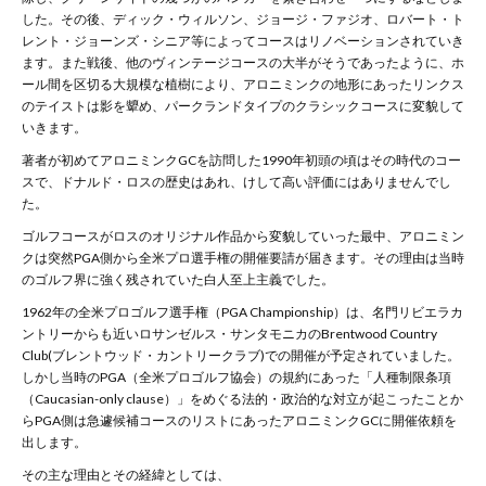
した。その後、ディック・ウィルソン、ジョージ・ファジオ、ロバート・ト
レント・ジョーンズ・シニア等によってコースはリノベーションされていき
ます。また戦後、他のヴィンテージコースの大半がそうであったように、ホ
ール間を区切る大規模な植樹により、アロニミンクの地形にあったリンクス
のテイストは影を顰め、パークランドタイプのクラシックコースに変貌して
いきます。
著者が初めてアロニミンクGCを訪問した1990年初頭の頃はその時代のコー
スで、ドナルド・ロスの歴史はあれ、けして高い評価にはありませんでし
た。
ゴルフコースがロスのオリジナル作品から変貌していった最中、アロニミン
クは突然PGA側から全米プロ選手権の開催要請が届きます。その理由は当時
のゴルフ界に強く残されていた白人至上主義でした。
1962年の全米プロゴルフ選手権（
PGA Championship
）は、名門リビエラカ
ントリーからも近いロサンゼルス・サンタモニカの
Brentwood Country
Club(
ブレントウッド・カントリークラブ
)
での開催が予定されていました。
しかし当時の
PGA
（全米プロゴルフ協会）の規約にあった「人種制限条項
（
Caucasian-only clause
）」をめぐる法的・政治的な対立が起こったことか
ら
PGA
側は急遽候補コースのリストにあったアロニミンク
GC
に開催依頼を
出します。
その主な理由とその経緯としては、