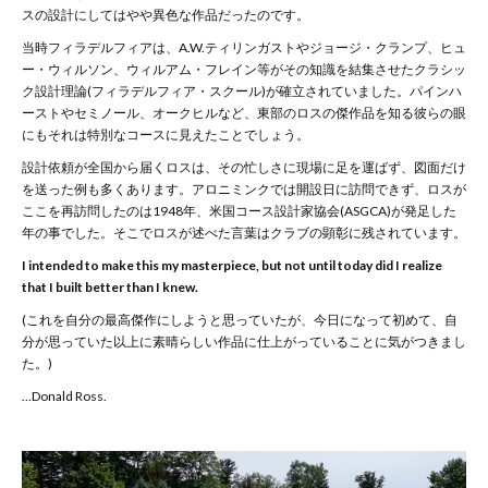
スの設計にしてはやや異色な作品だったのです。
当時フィラデルフィアは、A.W.ティリンガストやジョージ・クランプ、ヒュ
ー・ウィルソン、ウィルアム・フレイン等がその知識を結集させたクラシッ
ク設計理論(フィラデルフィア・スクール)が確立されていました。パインハ
ーストやセミノール、オークヒルなど、東部のロスの傑作品を知る彼らの眼
にもそれは特別なコースに見えたことでしょう。
設計依頼が全国から届くロスは、その忙しさに現場に足を運ばず、図面だけ
を送った例も多くあります。アロニミンクでは開設日に訪問できず、ロスが
ここを再訪問したのは
1948
年、米国コース設計家協会
(ASGCA)
が発足した
年の事でした。そこでロスが述べた言葉はクラブの顕彰に残されています。
I
intended to make this my masterpiece, but not until today did I realize
that I built better than I knew.
(これを自分の最高傑作にしようと思っていたが、今日になって初めて、自
分が思っていた以上に素晴らしい作品に仕上がっていることに気がつきまし
た。
)
…Donald Ross.