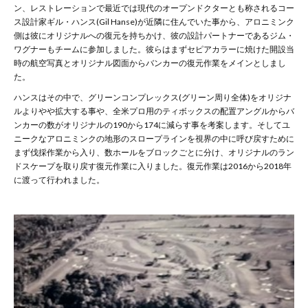
ン、レストレーションで最近では現代のオープンドクターとも称されるコー
ス設計家ギル・ハンス
(Gil Hanse)
が近隣に住んでいた事から、アロニミンク
側は彼にオリジナルへの復元を持ちかけ、彼の設計パートナーであるジム・
ワグナーもチームに参加しました。彼らはまずセピアカラーに焼けた開設当
時の航空写真とオリジナル図面からバンカーの復元作業をメインとしまし
た。
ハンスはその中で、グリーンコンプレックス
(
グリーン周り全体
)
をオリジナ
ルよりやや拡大する事や、全米プロ用のティボックスの配置アングルからバ
ンカーの数がオリジナルの
190
から
174
に減らす事を考案します。そしてユ
ニークなアロニミンクの地形のスロープラインを視界の中に呼び戻すために
まず伐採作業から入り、数ホールをブロックごとに分け、オリジナルのラン
ドスケープを取り戻す復元作業に入りました。復元作業は
2016
から
2018
年
に渡って行われました。