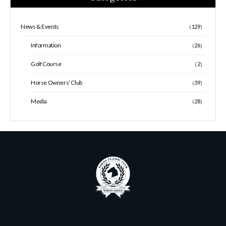
News & Events
（129）
Information
（26）
Golf Course
（2）
Horse Owners’ Club
（39）
Media
（28）