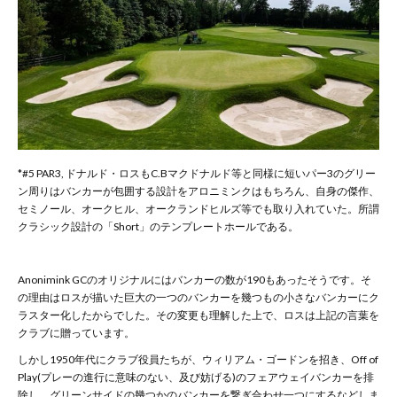
*#5 PAR3, ドナルド・ロスもC.Bマクドナルド等と同様に短いパー3のグリー
ン周りはバンカーが包囲する設計をアロニミンクはもちろん、自身の傑作、
セミノール、オークヒル、オークランドヒルズ等でも取り入れていた。所謂
クラシック設計の「Short」のテンプレートホールである。
Anonimink GCのオリジナルにはバンカーの数が190もあったそうです。そ
の理由はロスが描いた巨大の一つのバンカーを幾つもの小さなバンカーにク
ラスター化したからでした。その変更も理解した上で、ロスは上記の言葉を
クラブに贈っています。
しかし1950年代にクラブ役員たちが、ウィリアム・ゴードンを招き、Off of
Play(プレーの進行に意味のない、及び妨げる)のフェアウェイバンカーを排
除し、グリーンサイドの幾つかのバンカーを繋ぎ合わせ一つにするなどしま