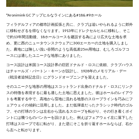
*Aronimink GC アップヒルなラインにある#18& #9ホール
フィラデルフィアの都市計画拡張と共に、クラブは追いやられるように郊外
に移転せざるを得なくなります。1913年にドレクセルヒルに移転し、そこ
で約13年間活動後、18ホールコースを建設する為により広大な土地を求
め、更に西のニュータウンスクウェアに300エーカーの土地を購入しまし
た。農地には険しい浅い谷間のような高低差25m用地は、むしろゴルフコ
ースには適したユニークな地形にありました。
コース設計は米国コース設計界の巨匠ドナルド・ロスに依頼、クラブハウス
はチャールズ・バートン・キーンが設計し、1928年のメモリアル・デー
（戦没者追悼記念日）にグランドオープニングを迎えました。
そのユニークな地形の用地はスコットランド出身のドナルド・ロスにリンク
スの特徴を表現するに最も適した土地に思えました。彼はホールのレイアウ
トを考案する中で、高地から窪地に流れる地形のスロープラインを巧みにフ
ェアウェイの傾斜に活用しました。まだ低弾道だったクラシック時代のゴル
フ、その打球のランは左右から流れるスロープを転がり、その行き着くポイ
ントには幾つものバンカーを設けました。例えばフェアウェイ左に落下した
打球はスロープで右に転がり、また逆にそこを折り返すホールならば、右か
ら左へと転がります。