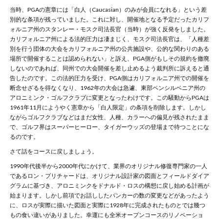
当時、
PGA
の憲章には「白人（
Caucasian
）のみが会員になれる」という差
別的な条項が残っていました。これに対し、開催地となる予定だったカリフ
ォルニア州のスタンレー・モスク司法長官（当時）が強く反発をしました。
カリフォルニア州による法的圧力は凄まじく、モスク司法長官は、「人種差
別を行う団体の大会をカリフォルニア州の公共施設や、公的な関わりのある
場所で開催することは認められない」と訴え、
PGA
側がもしその規約を撤廃
しないのであれば、同州での大会開催を差し止めるよう裁判所に訴えると通
告したのです。この法的圧力を受け、
PGA
側はカリフォルニア州での開催を
断念せざるを得なくなり、
1962
年の大会は急遽、東部ペンシルベニア州の
アロニミンク・ゴルフクラブに変更となったわけです。この騒動から
PGA
は
1961
年
11
月にようやく憲章から「白人限定」の条項を削除します。しかし
ながらゴルフクラブなどはまだ女性、人種、カラーへの偏見が残されたまま
で、ゴルフ界はスーパーヒーロー、タイガーウッズの登場まで待つことにな
るのです。
さて話をコースに戻しましょう。
1990年代後半から2000年代にかけて、業界のオリジナル修復専門家の一人
であるロン・プリチャードは、オリジナル設計家の図面とフィールドダイア
グラムに基づき、アロニミンクをドナルド・ロスの構想に戻し始める計画が
始まります。しかし前項でお話ししたバンカーの数の変更などがあったよう
に、ロスが実際に描いた図面と実際に1928年に完成されたものとでは幾つ
もの食い違いがありました。幸運にも全米オープンコースのリノベーショ