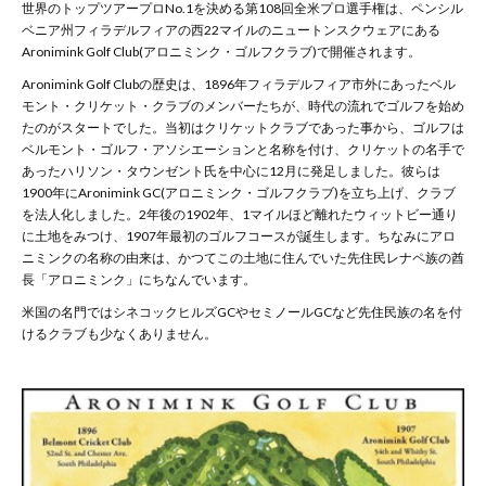
世界のトップツアープロ
No.1
を決める第
108
回全米プロ選手権は、ペンシル
ベニア州フィラデルフィアの西
22
マイルのニュートンスクウェアにある
Aronimink Golf Club(
アロニミンク・ゴルフクラブ
)
で開催されます。
Aronimink Golf Clubの歴史は、1896年フィラデルフィア市外にあったベル
モント・クリケット・クラブのメンバーたちが、時代の流れでゴルフを始め
たのがスタートでした。当初はクリケットクラブであった事から、ゴルフは
ベルモント・ゴルフ・アソシエーションと名称を付け、クリケットの名手で
あったハリソン・タウンゼント氏を中心に12月に発足しました。彼らは
1900年にAronimink GC(アロニミンク・ゴルフクラブ)を立ち上げ、クラブ
を法人化しました。2年後の1902年、1マイルほど離れたウィットビー通り
に土地をみつけ、1907年最初のゴルフコースが誕生します。ちなみにアロ
ニミンクの名称の由来は、かつてこの土地に住んでいた先住民レナペ族の酋
長「アロニミンク」にちなんでいます。
米国の名門ではシネコックヒルズGCやセミノールGCなど先住民族の名を付
けるクラブも少なくありません。