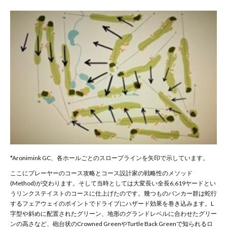
*Aronimink GC、各ホールごとのスロープラインを矢印で示しています。
ここにプレーヤーのコース攻略とコース設計家の戦略性のメソッド
(Method)が交わります。そして当時としては大変長い全長6,619ヤードとい
うリンクステイストのコースに仕上げたのです。幾つものバンカー群は蛇行
するフェアウェイのポイントでドライブにハザード効果を巻き込みます。L
字型や斜めに配置されたグリーン、地形のグランドレベルに合わせたグリー
ンの高さなど、砲台状のCrowned GreenやTurtle Back Greenで知られるロ