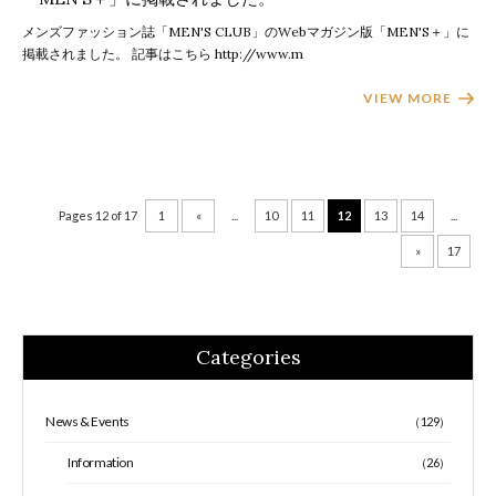
メンズファッション誌「MEN'S CLUB」のWebマガジン版「MEN'S＋」に
掲載されました。 記事はこちら http://www.m
VIEW MORE
Pages 12 of 17
1
«
...
10
11
12
13
14
...
»
17
Categories
News & Events
（129）
Information
（26）