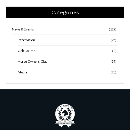
Categories
News & Events
（129）
Information
（26）
Golf Course
（2）
Horse Owners’ Club
（39）
Media
（28）