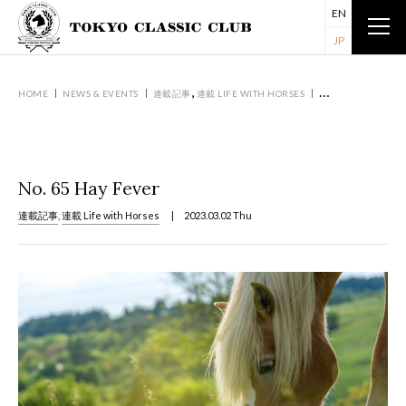
EN
JP
,
HOME
NEWS & EVENTS
連載記事
連載 LIFE WITH HORSES
NO. 65 HAY FEVER
No. 65 Hay Fever
連載記事
,
連載 Life with Horses
| 2023.03.02 Thu