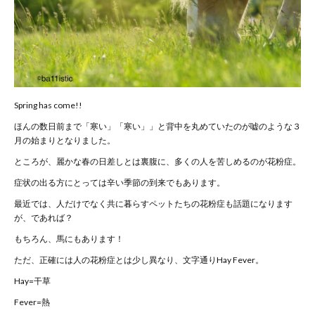
Spring has come!!
ほんの数日前まで「寒い」「寒い」」と背中を丸めていたのが嘘のような３
月の始まりとなりました。
ところが、麗かな春の日差しとは裏腹に、多くの人を苦しめるのが花粉症。
症状の出る方にとっては辛い季節の到来でもあります。
最近では、人だけでなく共に暮らすペットたちの花粉症も話題になります
が、であれば？
もちろん、馬にもあります！
ただ、正確には人の花粉症とは少し異なり、文字通りHay Fever。
Hay=干草
Fever=熱