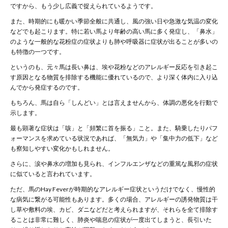
ですから、もう少し広義で捉えられているようです。
また、時期的にも暖かい季節全般に共通し、風の強い日や急激な気温の変化
などでも起こります。特に若い馬より年齢の高い馬に多く発症し、「鼻水」
のような一般的な花粉症の症状よりも肺や呼吸器に症状が出ることが多いの
も特徴の一つです。
というのも、元々馬は長い鼻は、埃や花粉などのアレルギー反応を引き起こ
す原因となる物質を排除する機能に優れているので、より深く体内に入り込
んでから発症するのです。
もちろん、馬は自ら「しんどい」とは言えませんから、体調の悪化を行動で
示します。
最も顕著な症状は「咳」と「頻繁に首を振る」こと。また、騎乗したりパフ
ォーマンスを求めている状況であれば、「無気力」や「集中力の低下」など
も察知しやすい変化かもしれません。
さらに、涙や鼻水の増加も見られ、インフルエンザなどの重篤な風邪の症状
に似ていると言われています。
ただ、馬のHay Feverが時期的なアレルギー症状というだけでなく、慢性的
な病気に繋がる可能性もあります。多くの場合、アレルギーの誘発物質は干
し草や敷料の埃、カビ、ダニなどだと考えられますが、それらを全て排除す
ることは非常に難しく、肺炎や喘息の症状が一度出てしまうと、長引いた